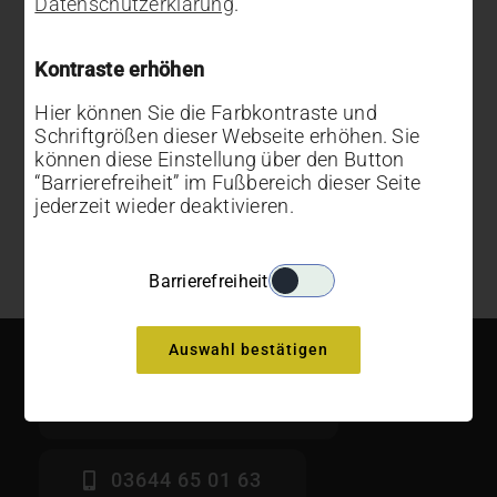
Datenschutzerklärung
.
Registration confirmation will be
emailed to you.
Kontraste erhöhen
Hier können Sie die Farbkontraste und
Register
Schriftgrößen dieser Webseite erhöhen. Sie
können diese Einstellung über den Button
“Barrierefreiheit” im Fußbereich dieser Seite
jederzeit wieder deaktivieren.
Barrierefreiheit
Auswahl bestätigen
auxesia@apolda.de
03644 65 01 63